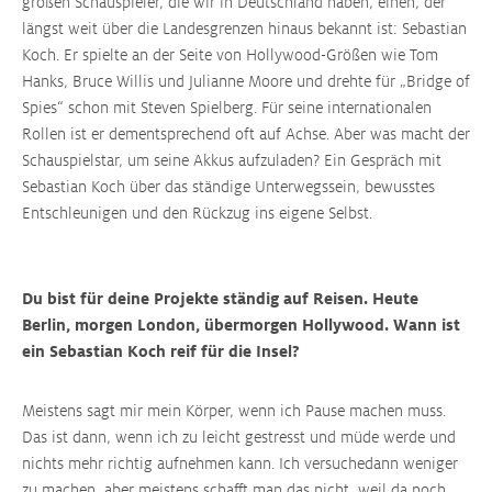
großen Schauspieler, die wir in Deutschland haben, einen, der
längst weit über die Landesgrenzen hinaus bekannt ist: Sebastian
Koch. Er spielte an der Seite von Hollywood-Größen wie Tom
Hanks, Bruce Willis und Julianne Moore und drehte für „Bridge of
Spies“ schon mit Steven Spielberg. Für seine internationalen
Rollen ist er dementsprechend oft auf Achse. Aber was macht der
Schauspielstar, um seine Akkus aufzuladen? Ein Gespräch mit
Sebastian Koch über das ständige Unterwegssein, bewusstes
Entschleunigen und den Rückzug ins eigene Selbst.
Du bist für deine Projekte ständig auf Reisen. Heute
Berlin, morgen London, übermorgen Hollywood. Wann ist
ein Sebastian Koch reif für die Insel?
Meistens sagt mir mein Körper, wenn ich Pause machen muss.
Das ist dann, wenn ich zu leicht gestresst und müde werde und
nichts mehr richtig aufnehmen kann. Ich versuche​dann weniger
zu machen, aber meistens schafft man das nicht, weil da noch