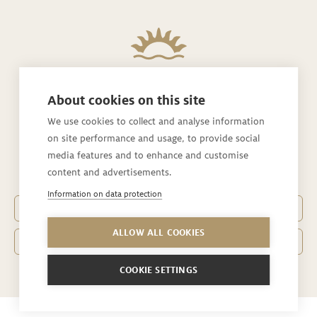
About cookies on this site
Rickatschwende F. X. Mayr Health Retreat
We use cookies to collect and analyse information
on site performance and usage, to provide social
Rickatschwende 1
media features and to enhance and customise
6850 Dornbirn / Vorarlberg
content and advertisements.
Information on data protection
Telefon
+43 5572 25350-0
ALLOW ALL COOKIES
office@­rickatschwende.com
COOKIE SETTINGS