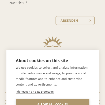
ABSENDEN
About cookies on this site
Rickatschwende F. X. Mayr Health Retreat
We use cookies to collect and analyse information
on site performance and usage, to provide social
Rickatschwende 1
media features and to enhance and customise
6850 Dornbirn / Vorarlberg
content and advertisements.
Information on data protection
Telefon
+43 5572 25350-0
ALLOW ALL COOKIES