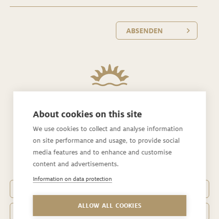
ABSENDEN
About cookies on this site
Rickatschwende F. X. Mayr Health Retreat
We use cookies to collect and analyse information
on site performance and usage, to provide social
Rickatschwende 1
media features and to enhance and customise
6850 Dornbirn / Vorarlberg
content and advertisements.
Information on data protection
Telefon
+43 5572 25350-0
ALLOW ALL COOKIES
office@­rickatschwende.com