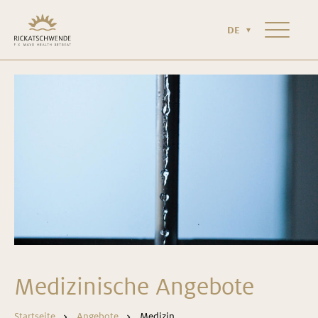
HOTEL & UMGEBUNG
NEWS & MAGAZIN
KONTAKT
DE
RICKATSCHWENDE NR°2
Medizinische Angebote
Startseite
Angebote
Medizin