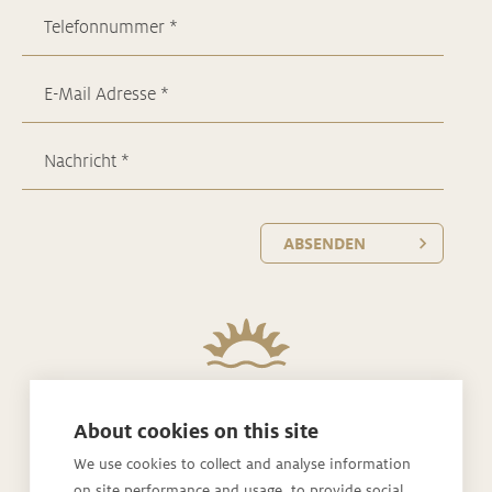
ABSENDEN
About cookies on this site
Rickatschwende F. X. Mayr Health Retreat
We use cookies to collect and analyse information
on site performance and usage, to provide social